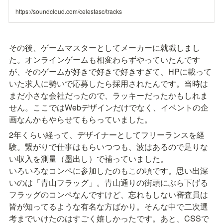
https://soundcloud.com/celestasc/tracks
その後、ゲームマスターとしてメーカーに就職しまし
た。オンラインゲームも相変わらずやっていたんです
が、そのゲームが好きで好きで好きすぎて、HPに載って
いた求人に勢いで応募したら採用されたんです。当時は
まだ小さな会社だったので、ラッキーだったかもしれま
せん。ここではWebデザインだけでなく、イベントの企
画なんかもやらせてもらっていました。
2年くらい経って、デザイナーとしてフリーランスを経
験。繋がりで仕事はもらいつつも、波はあるので足りな
い収入を測量（墨出し）で補っていました。

いろいろなコンペに参加したのもこの頃です。思い出深
いのは「青山フラッグ」。青山通りの街頭にぶら下げる
フラッグのコンペなんですけど、忘れもしない審査員は
皆が知ってるような有名な方ばかり。そんな中で二次選
考までいけたのはすごく嬉しかったです。あと、CSSで