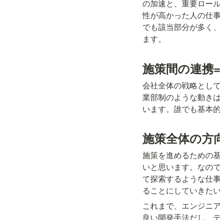
の加速と、重要ロー
性が高かった人の仕
でも該当部分が多く
ます。
施策間の連携
会社全体の戦略とし
業部制のような動き
います。誰でも基本
施策全体の方
施策を進めるための
いと思います。なの
て探索するような仕
ることにしていきた
これまで、エンジニ
良い開発手法だし、