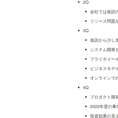
2Q
会社では仮説
リソース問題
3Q
仮説から少し
システム開発
フライホイー
ビジネスモデ
オンラインで
4Q
プロダクト開
2022年度の
投資効果の見