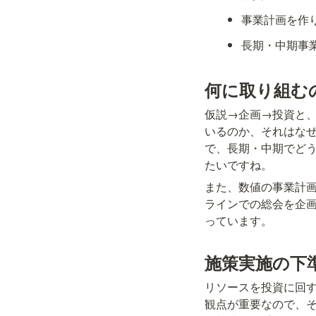
事業計画を作
長期・中期事
何に取り組む
仮説→企画→投資と
いるのか、それはな
で、長期・中期でど
たいですね。
また、数値の事業計
ラインでの総会を企
っています。
施策実施の下
リソースを投資に回
観点が重要なので、