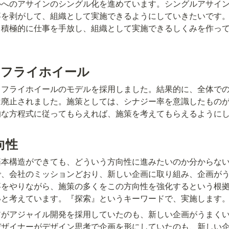
ルへのアサインのシングル化を進めています。シングルアサイ
事を剥がして、組織として実施できるようにしていきたいです
、積極的に仕事を手放し、組織として実施できるしくみを作っ
=フライホイール
てフライホイールのモデルを採用しました。結果的に、全体で
は廃止されました。施策としては、シナジー率を意識したもの
的な方程式に従ってもらえれば、施策を考えてもらえるように
向性
基本構造ができても、どういう方向性に進みたいのか分からな
で、会社のミッションどおり、新しい企画に取り組み、企画が
事をやりながら、施策の多くをこの方向性を強化するという根
いと考えています。『探索』というキーワードで、実施します
アがアジャイル開発を採用していたのも、新しい企画がうまく
デザイナーがデザイン思考で企画を形にしていたのも、新しい