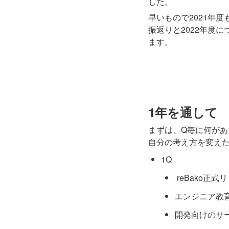
した。
早いもので2021年
振返りと2022年度
ます。
1年を通して
まずは、Q毎に何があ
自分の考え方を変え
1Q
 reBako正
エンジニア教
開発向けのサ