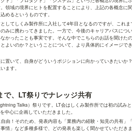
ェクト」「プロダクト」「システム」といった各概念の境界に
す。領域の境界にヒトを配置することにより、上記の各概念に
見込めるというものです。
アとしてしくみ製作所に入社して4年目となるのですが、これま
務のみに携わってきました。一方で、今後のキャリアパスにつ
いなかったことも事実です。そんな中でこちらのお話を聞けた
くとよいのか？ということについて、より具体的にイメージで
頭に置いて、自身がどういうポジションに向かっていきたいか
思います。
まで、LT祭りでナレッジ共有
ghtning Talks）祭りです。LT会はしくみ製作所では初の試
さんを中心に企画していただきました。
に自由！そのため、発表内容も「業務内の経験・知見の共有」
チ事情」など多種多様で、どの発表も楽しく聞かせていただき