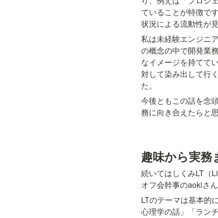
り、例えば「プロジ
ていることが特徴で
状況による流動性が
私は未経験エンジニ
の概念の中で開発業
なイメージを持てて
対して染み出して行
た。
今後ともこの話を念
務に向き合えたらと
趣味から実務
続いてはしくみLT（Li
オフ会幹事のaoki
LTのテーマは基本的
心理学の話」「ラン