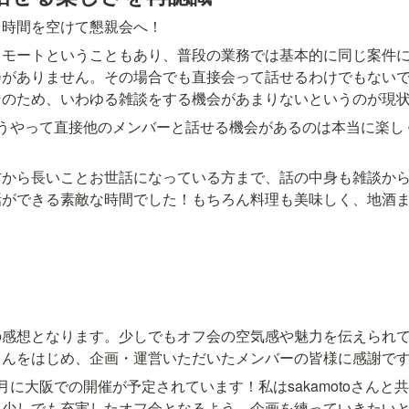
し時間を空けて懇親会へ！
リモートということもあり、普段の業務では基本的に同じ案件
会がありません。その場合でも直接会って話せるわけでもない
そのため、いわゆる雑談をする機会があまりないというのが現
こうやって直接他のメンバーと話せる機会があるのは本当に楽し
方から長いことお世話になっている方まで、話の中身も雑談か
話ができる素敵な時間でした！もちろん料理も美味しく、地酒
の感想となります。少しでもオフ会の空気感や魅力を伝えられ
itoさんをはじめ、企画・運営いただいたメンバーの皆様に感謝で
月に大阪での開催が予定されています！私はsakamotoさんと
、少しでも充実したオフ会となるよう、企画を練っていきたい