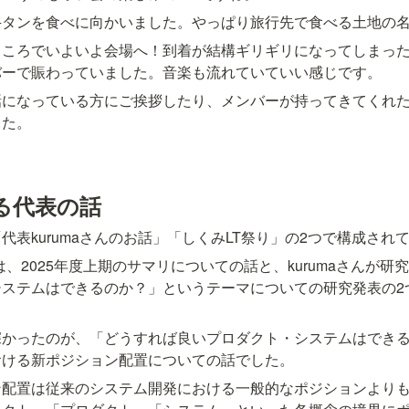
牛タンを食べに向かいました。やっぱり旅行先で食べる土地の
ところでいよいよ会場へ！到着が結構ギリギリになってしまっ
バーで賑わっていました。音楽も流れていていい感じです。
話になっている方にご挨拶したり、メンバーが持ってきてくれ
した。
る代表の話
代表kurumaさんのお話」「しくみLT祭り」の2つで構成され
では、2025年度上期のサマリについての話と、kurumaさんが
システムはできるのか？」というテーマについての研究発表の2
深かったのが、「どうすれば良いプロダクト・システムはでき
おける新ポジション配置についての話でした。
ン配置は従来のシステム開発における一般的なポジションより