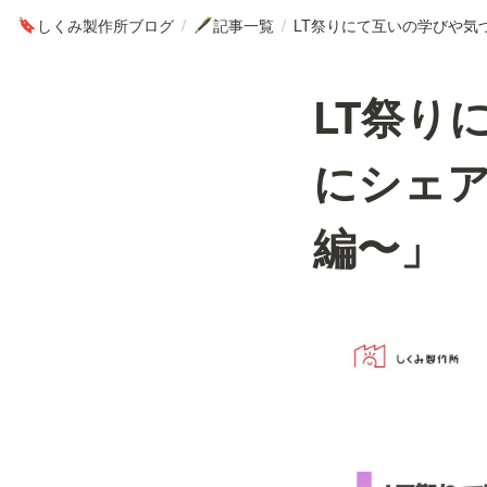
しくみ製作所ブログ
/
記事一覧
/
🔖
🖋
LT祭り
にシェア
編〜」