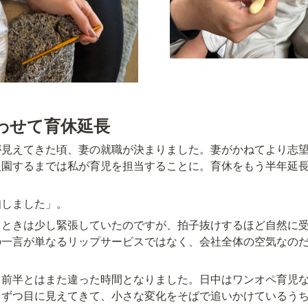
わせて育休延長
が見えてきた頃、妻の就職が決まりました。妻がかねてより志
入園するまでは私が育児を担当することに。育休をもう半年延
知しました」。
るときは少し緊張していたのですが、拍子抜けするほど自然に
の一言が単なるリップサービスではなく、会社全体の空気なの
、前半とはまた違った時間となりました。日中はワンオペ育児
しずつ目に見えてきて、小さな変化をそばで追いかけているう