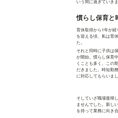
いう間に過ぎていき
慣らし保育と
育休取得から1年が経
を迎える頃、私は育
た。
それと同時に子供は
が開始。慣らし保育
くことも多く、この
だきました。時短勤
に対応してもらいま
そしていざ職場復帰
ませんでした。新し
を持って業務に向き