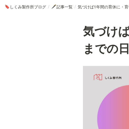
しくみ製作所ブログ
/
記事一覧
/
🔖
🖋
気づけば
までの日々