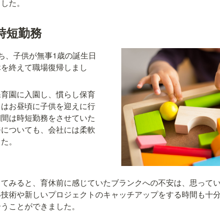
ました。
時短勤務
ち、子供が無事1歳の誕生日
休を終えて職場復帰しまし
保育園に入園し、慣らし保育
中はお昼頃に子供を迎えに行
期間は時短勤務をさせていた
務についても、会社には柔軟
した。
してみると、育休前に感じていたブランクへの不安は、思って
い技術や新しいプロジェクトのキャッチアップをする時間も十
合うことができました。