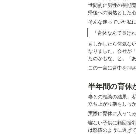
世間的に男性の長期
帰後への漠然とした
そんな迷っていた私
「育休なんて長け
もしかしたら何気な
なりました。会社が
たのかもな、と。「
この一言に背中を押
半年間の育休
妻との相談の結果、
立ち上がり期をしっ
実際に育休に入って
寝ない子供に頻回授乳
は怒涛のように過ぎ