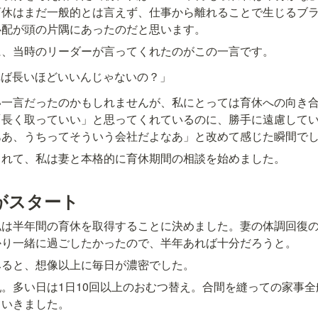
育休はまだ一般的とは言えず、仕事から離れることで生じるブ
心配が頭の片隅にあったのだと思います。
に、当時のリーダーが言ってくれたのがこの一言です。
れば長いほどいいんじゃないの？」
い一言だったのかもしれませんが、私にとっては育休への向き
「長く取っていい」と思ってくれているのに、勝手に遠慮して
ああ、うちってそういう会社だよなあ」と改めて感じた瞬間で
されて、私は妻と本格的に育休期間の相談を始めました。
がスタート
私は半年間の育休を取得することに決めました。妻の体調回復
かり一緒に過ごしたかったので、半年あれば十分だろうと。
みると、想像以上に毎日が濃密でした。
。多い日は1日10回以上のおむつ替え。合間を縫っての家事全
ていきました。