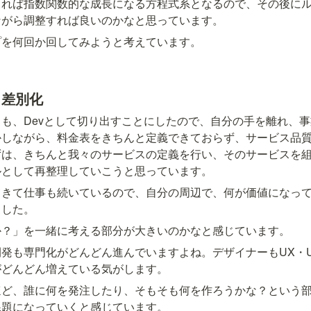
きれば指数関数的な成長になる方程式系となるので、その後に
ながら調整すれば良いのかなと思っています。
プを何回か回してみようと考えています。
と差別化
も、Devとして切り出すことにしたので、自分の手を離れ、
かしながら、料金表をきちんと定義できておらず、サービス品
ずは、きちんと我々のサービスの定義を行い、そのサービスを
ルとして再整理していこうと思っています。
てきて仕事も続いているので、自分の周辺で、何が価値になっ
ました。
か？」を一緒に考える部分が大きいのかなと感じています。
発も専門化がどんどん進んでいますよね。デザイナーもUX・U
がどんどん増えている気がします。
ほど、誰に何を発注したり、そもそも何を作ろうかな？という
課題になっていくと感じています。