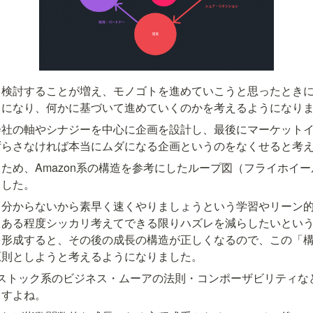
り検討することが増え、モノゴトを進めていこうと思ったとき
うになり、何かに基づいて進めていくのかを考えるようになり
会社の軸やシナジーを中心に企画を設計し、最後にマーケット
ずらさなければ本当にムダになる企画というのをなくせると考
ため、Amazon系の構造を参考にしたループ図（フライホイ
ました。
と分からないから素早く速くやりましょうという学習やリーン
、ある程度シッカリ考えてできる限りハズレを減らしたいとい
を形成すると、その後の成長の構造が正しくなるので、この「
原則としようと考えるようになりました。
なストック系のビジネス・ムーアの法則・コンポーザビリティな
ますよね。